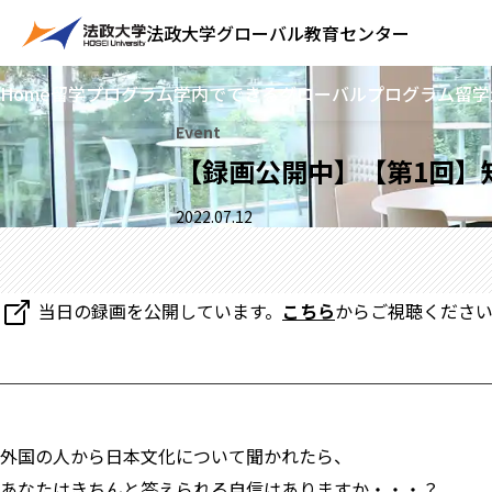
法政大学
グローバル教育センター
Home
留学プログラム
学内でできるグローバルプログラム
留学
Event
【録画公開中】【第1回】
2022.07.12
当日の録画を公開しています。
こちら
からご視聴くださ
外国の人から日本文化について聞かれたら、
あなたはきちんと答えられる自信はありますか・・・？