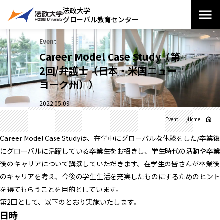
法政大学
グローバル教育センター
Event
Career Model Case Study（第
2回/弁護士（日本・米国ニュー
ヨーク州））
2022.05.09
Event
Home
Career Model Case Studyは、在学中にグローバルな体験をした/卒業後
にグローバルに活躍している卒業生をお招きし、学生時代の活動や卒業
後のキャリアについて講演していただきます。在学生の皆さんが卒業後
のキャリアを考え、今後の学生生活を充実したものにするためのヒント
を得てもらうことを目的としています。
第2回として、以下のとおり実施いたします。
日時