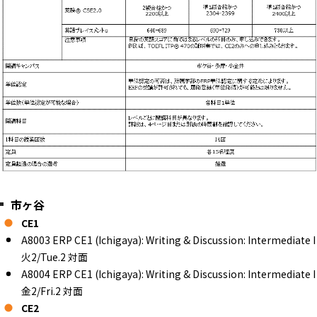
市ヶ谷
CE1
A8003 ERP CE1 (Ichigaya): Writing & Discussion: Intermediate I
火2/Tue.2 対面
A8004 ERP CE1 (Ichigaya): Writing & Discussion: Intermediate I
金2/Fri.2 対面
CE2