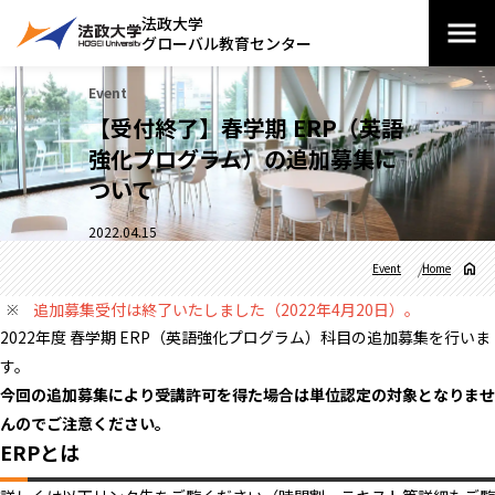
法政大学
グローバル教育センター
Event
【受付終了】春学期 ERP（英語
強化プログラム）の追加募集に
ついて
2022.04.15
Event
Home
追加募集受付は終了いたしました（2022年4月20日）。
2022年度 春学期 ERP（英語強化プログラム）科目の追加募集を行いま
す。
今回の追加募集により受講許可を得た場合は単位認定の対象となりませ
んのでご注意ください。
ERPとは