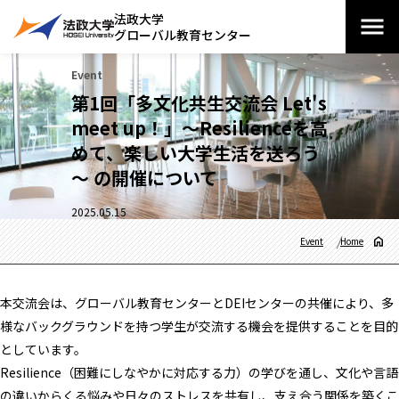
法政大学
グローバル教育センター
Event
第1回「多文化共生交流会 Let's
meet up！」～Resilienceを高
めて、楽しい大学生活を送ろう
～ の開催について
2025.05.15
Event
Home
本交流会は、グローバル教育センターとDEIセンターの共催により、多
様なバックグラウンドを持つ学生が交流する機会を提供することを目的
としています。
Resilience（困難にしなやかに対応する力）の学びを通し、文化や言語
の違いからくる悩みや日々のストレスを共有し、支え合う関係を築くこ